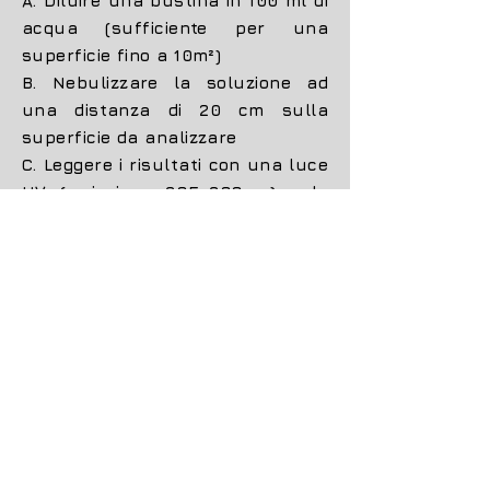
A. Diluire una bustina in 100 ml di
acqua (sufficiente per una
superficie fino a 10m²)
B. Nebulizzare la soluzione ad
una distanza di 20 cm sulla
superficie da analizzare
C. Leggere i risultati con una luce
UV (emissione 365-366nm) e le
tracce di sperma umano verranno
evidenziate in blu.
Vantaggi:
SENSITIVITA' - Rileva la presenza
del seme umano in una traccia
con un volume di 1ul e non altera
il suo DNA.
SPECIFICITA' - L'STK evidenzia solo
le tracce di sperma umano e non
cross reagisce con altri liquidi