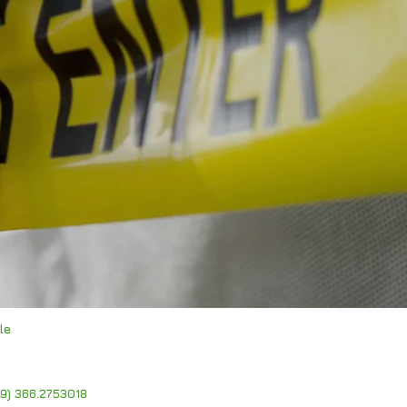
le
39) 366.2753018