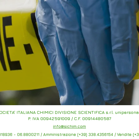
OCIETA' ITALIANA CHIMICI DIVISIONE SCIENTIFICA s.r.l. unipersona
P. IVA 00942591009 / C.F. 00914480587
info@sichim.com
8818936 - 06.8800211 / Amministrazione (+39) 338.4356154 / Vendite (+